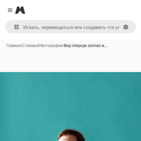
Magnific
Close menu
Поиск 
Главная
/
Стоковый
/
Фотографии
/
Вид спереди зрелая ж…