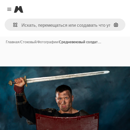
Magnific
Close menu
Поиск 
Главная
/
Стоковый
/
Фотографии
/
Средневековый солдат…