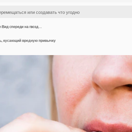
и
/
Вид спереди на гвозд…
дь, кусающий вредную привычку