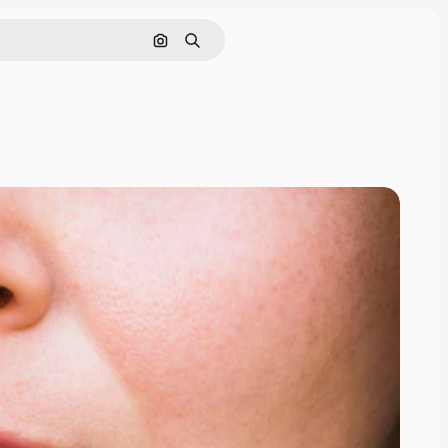
Поиск по изображению
Поиск