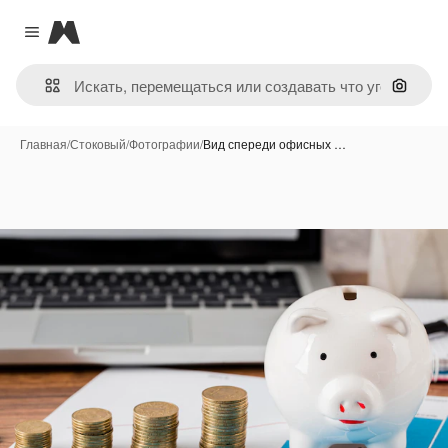
Magnific
Close menu
Поиск 
Главная
/
Стоковый
/
Фотографии
/
Вид спереди офисных …