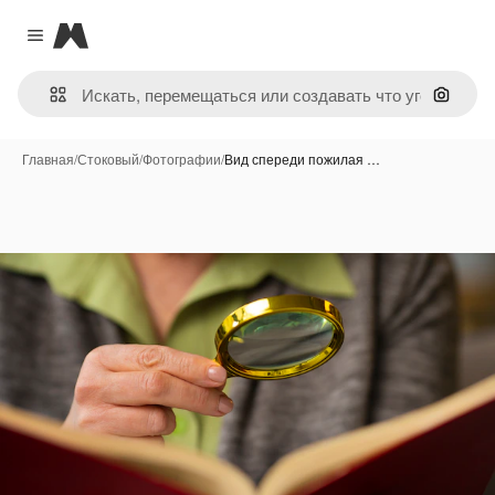
Magnific
Close menu
Поиск 
Главная
/
Стоковый
/
Фотографии
/
Вид спереди пожилая …