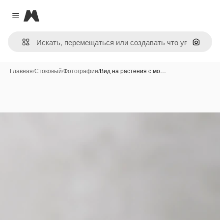
Magnific
Close menu
Поиск 
Главная
/
Стоковый
/
Фотографии
/
Вид на растения с мо…