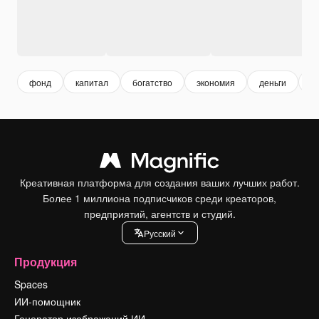
фонд
капитал
богатство
экономия
деньги
д
Креативная платформа для создания ваших лучших работ.
Более 1 миллиона подписчиков среди креаторов,
предприятий, агентств и студий.
Pусский
Продукция
Spaces
ИИ-помощник
Генератор изображений ИИ