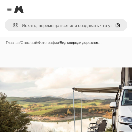
Magnific
Close menu
Поиск 
Главная
/
Стоковый
/
Фотографии
/
Вид спереди дорожног…