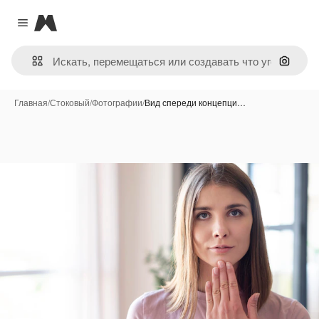
Magnific
Close menu
Поиск 
Главная
/
Стоковый
/
Фотографии
/
Вид спереди концепци…