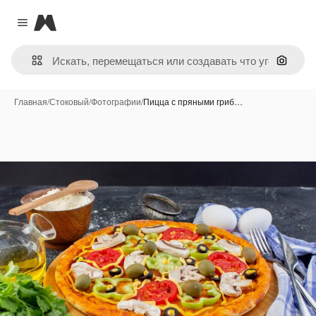
Magnific
Close menu
Поиск 
Главная
/
Стоковый
/
Фотографии
/
Пицца с пряными гриб…