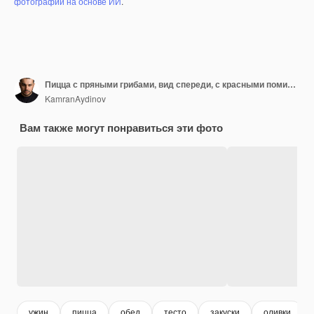
фотографий на основе ИИ
.
Пицца с пряными грибами, вид спереди, с красными помидорами, болгарским перцем, оливками и грибами, нарезанными внутри с яйцами на темноте
KamranAydinov
Вам также могут понравиться эти фото
ужин
пицца
обед
тесто
закуски
оливки