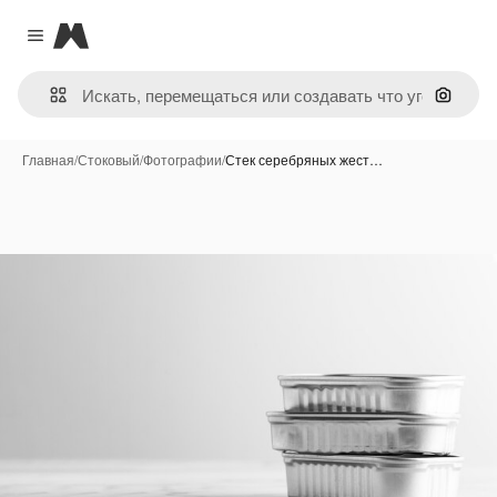
Magnific
Close menu
Поиск 
Главная
/
Стоковый
/
Фотографии
/
Стек серебряных жест…