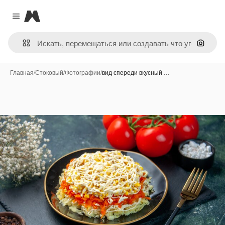
Magnific
Close menu
Поиск 
Главная
/
Стоковый
/
Фотографии
/
вид спереди вкусный …