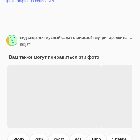
фотографий на основе ИИ
.
вид спереди вкусный салат с мимозой внутри тарелки на темно-синем фоне
mdjaff
Вам также могут понравиться эти фото
блюдо
ужин
салат
еда
мясо
питание
к