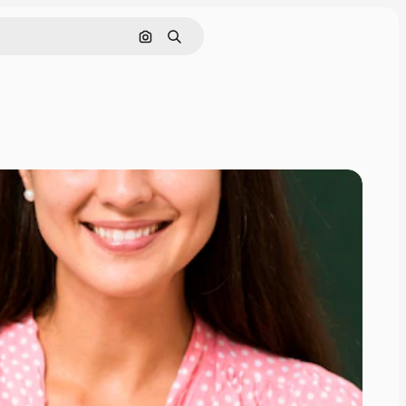
Поиск по изображению
Поиск