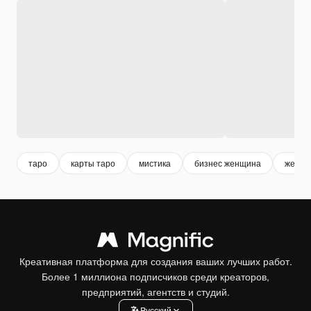
таро
карты таро
мистика
бизнес женщина
женщи
Креативная платформа для создания ваших лучших работ.
Более 1 миллиона подписчиков среди креаторов,
предприятий, агентств и студий.
Pусский