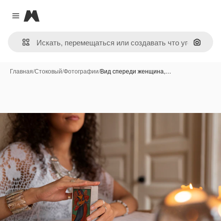
Magnific
Close menu
Поиск 
Главная
/
Стоковый
/
Фотографии
/
Вид спереди женщина,…