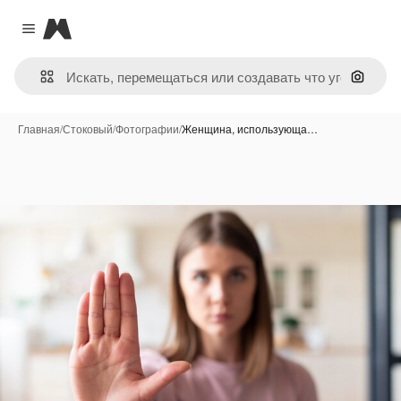
Magnific
Close menu
Поиск 
Главная
/
Стоковый
/
Фотографии
/
Женщина, использующа…