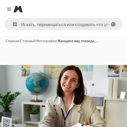
Magnific
Close menu
Поиск 
Главная
/
Стоковый
/
Фотографии
/
Женщина вид спереди,…