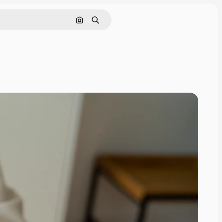
Поиск по изображению
Поиск