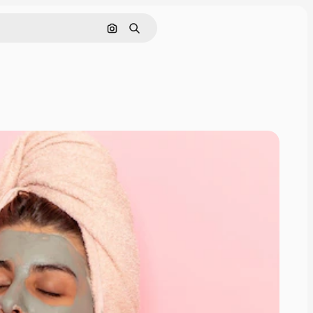
Поиск по изображению
Поиск