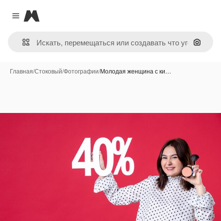
Magnific
Close menu
Поиск 
Главная
/
Стоковый
/
Фотографии
/
Молодая женщина с ки…