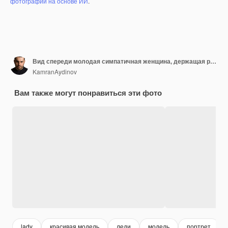
фотографий на основе ИИ
.
Вид спереди молодая симпатичная женщина, держащая распродажу, пишет на черной стене, эмоция, красная, шоппинг, фото, мода, женщина, цвет
KamranAydinov
Вам также могут понравиться эти фото
lady
красивая модель
леди
модель
портрет