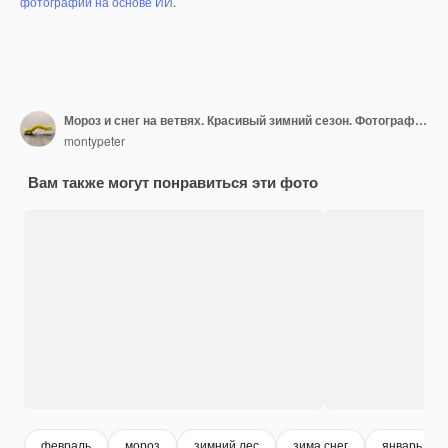
фотографий на основе ИИ
.
Мороз и снег на ветвях. Красивый зимний сезон. Фотография замороженной природы.
montypeter
Вам также могут понравиться эти фото
февраль
мороз
зимний лес
зима снег
январь