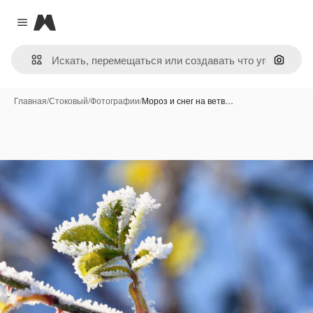
Magnific
Close menu
Поиск 
Главная
/
Стоковый
/
Фотографии
/
Мороз и снег на ветв…