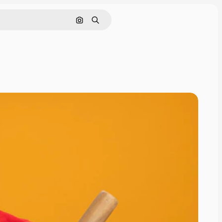
Поиск по изображению
Поиск