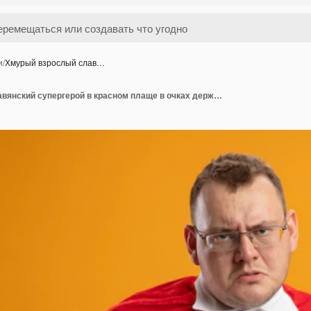
и
/
Хмурый взрослый слав…
Хмурый взрослый славянский супергерой в красном плаще в очках держит бейсбольную биту, изолированную на оранжевой стене с копией пространства