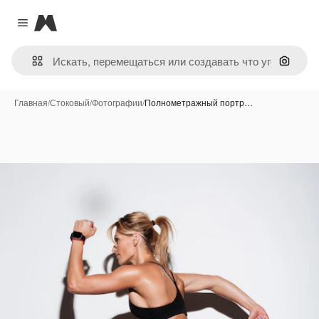
Magnific
Close menu
Поиск 
Главная
/
Стоковый
/
Фотографии
/
Полнометражный портр…