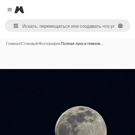
Magnific
Close menu
Поиск 
Главная
/
Стоковый
/
Фотографии
/
Полная луна в темном…