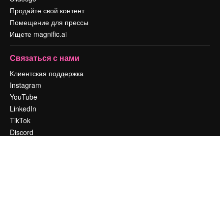
Продайте свой контент
Помещение для прессы
Ищете magnific.ai
Связаться с нами
Клиентская поддержка
Instagram
YouTube
LinkedIn
TikTok
Discord
X
Reddit
Copyright © 2010-
2026
Freepik Company S.L.U.
Все права защищены
.