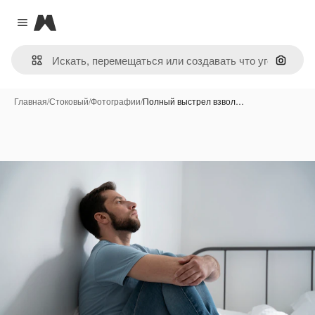
Magnific
Close menu
Поиск 
Главная
/
Стоковый
/
Фотографии
/
Полный выстрел взвол…