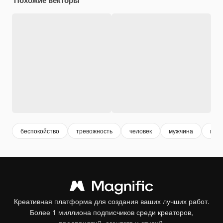
беспокойство
тревожность
человек
мужчина
мол
Креативная платформа для создания ваших лучших работ.
Более 1 миллиона подписчиков среди креаторов,
предприятий, агентств и студий.