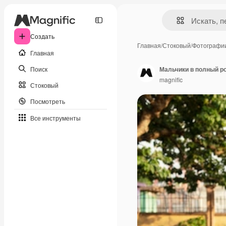
Создать
Главная
/
Стоковый
/
Фотографи
Главная
Поиск
Мальчики в полный ро
magnific
Стоковый
Посмотреть
Все инструменты