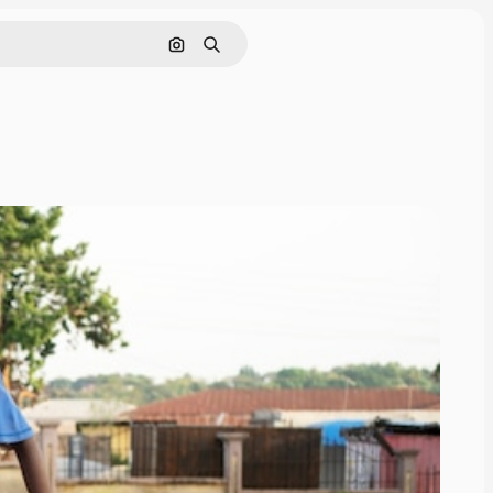
Поиск по изображению
Поиск