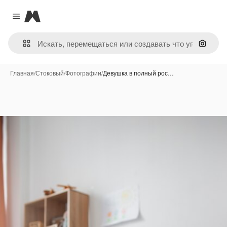
Magnific
Close menu
Поиск 
Главная
/
Стоковый
/
Фотографии
/
Девушка в полный рос…