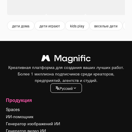
дети дома
дети играют
kids play
веселые дети
де
Креативная платформа для создания ваших лучших работ.
Более 1 миллиона подписчиков среди креаторов,
предприятий, агентств и студий.
Pусский
Продукция
Spaces
ИИ-помощник
Генератор изображений ИИ
Генератор видео ИИ