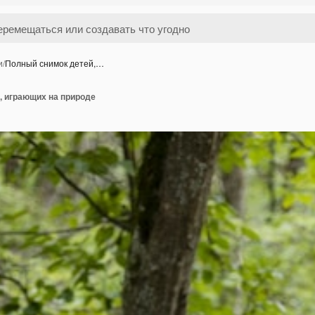
и
/
Полный снимок детей,…
, играющих на природе