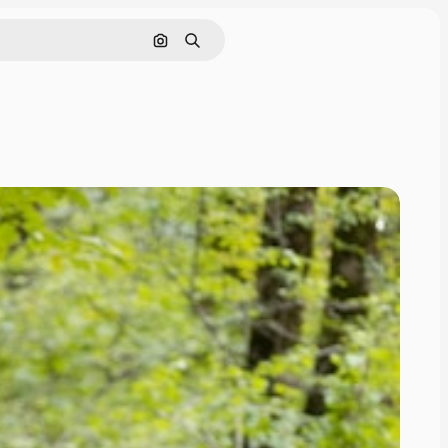
Поиск по изображению
Поиск