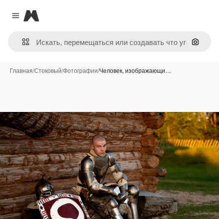
Magnific
Close menu
Поиск 
Главная
/
Стоковый
/
Фотографии
/
Человек, изображающи…