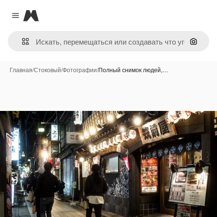
Magnific
Close menu
Поиск 
Главная
/
Стоковый
/
Фотографии
/
Полный снимок людей,…