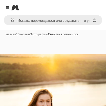
Magnific
Close menu
Поиск 
Главная
/
Стоковый
/
Фотографии
/
Смайлик в полный рос…