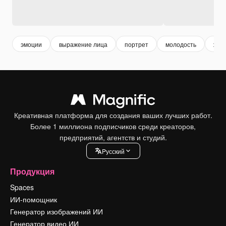
эмоции
выражение лица
портрет
молодость
жен
Креативная платформа для создания ваших лучших работ.
Более 1 миллиона подписчиков среди креаторов,
предприятий, агентств и студий.
Pусский
Продукция
Spaces
ИИ-помощник
Генератор изображений ИИ
Генератор видео ИИ