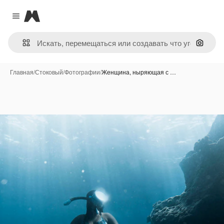
Magnific
Close menu
Поиск 
Главная
/
Стоковый
/
Фотографии
/
Женщина, ныряющая с …