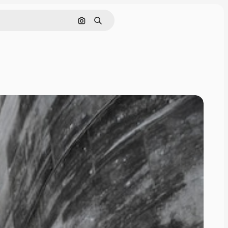
Поиск по изображению
Поиск