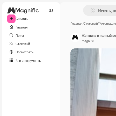
Создать
Главная
/
Стоковый
/
Фотографи
Главная
Поиск
Женщина в полный ро
magnific
Стоковый
Посмотреть
Все инструменты