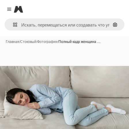
Magnific
Close menu
Поиск 
Главная
/
Стоковый
/
Фотографии
/
Полный кадр женщина …