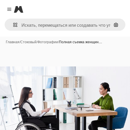
Magnific
Close menu
Поиск 
Главная
/
Стоковый
/
Фотографии
/
Полная съемка женщин…