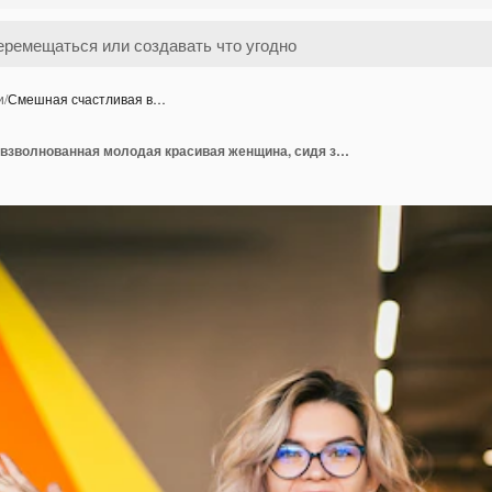
и
/
Смешная счастливая в…
Смешная счастливая взволнованная молодая красивая женщина, сидя за столом в черной рубашке, работает на ноутбуке в офисе совместной работы, в очках