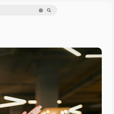
Поиск по изображению
Поиск