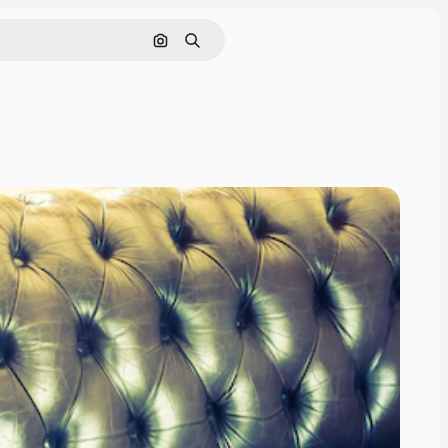
Поиск по изображению
Поиск