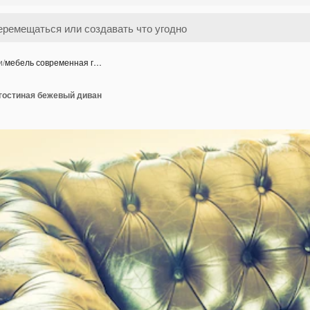
и
/
мебель современная г…
гостиная бежевый диван