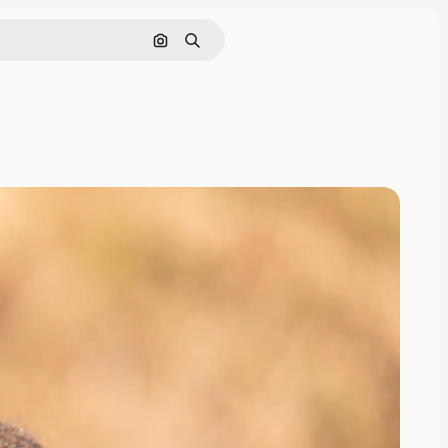
Поиск по изображению
Поиск