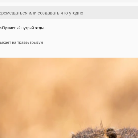
и
/
Пушистый нутрий отды…
ыхает на траве; грызун