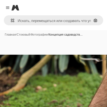
Magnific
Close menu
Поиск 
Главная
/
Стоковый
/
Фотографии
/
Концепция садоводств…