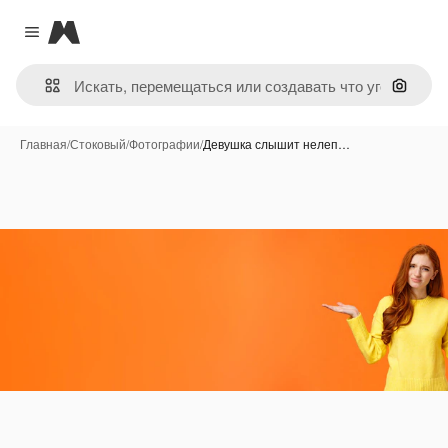
Magnific
Close menu
Поиск 
Главная
/
Стоковый
/
Фотографии
/
Девушка слышит нелеп…