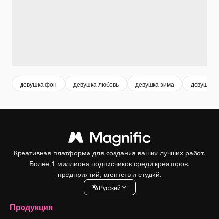
девушка фон
девушка любовь
девушка зима
девушка с
Креативная платформа для создания ваших лучших работ.
Более 1 миллиона подписчиков среди креаторов,
предприятий, агентств и студий.
Pусский
Продукция