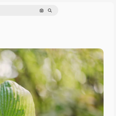
Поиск по изображению
Поиск