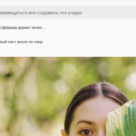
и
/
Девушка держит зелен…
ный лист возле ее лица