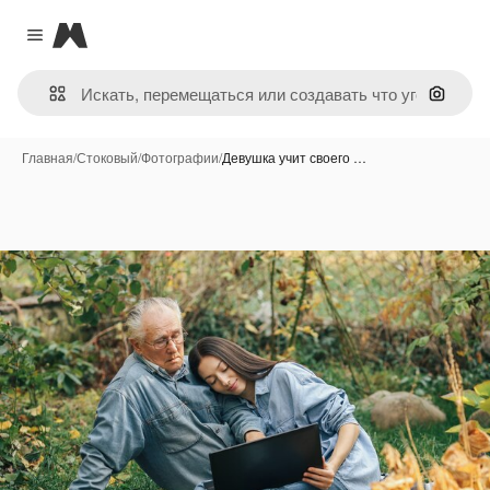
Magnific
Close menu
Поиск 
Главная
/
Стоковый
/
Фотографии
/
Девушка учит своего …