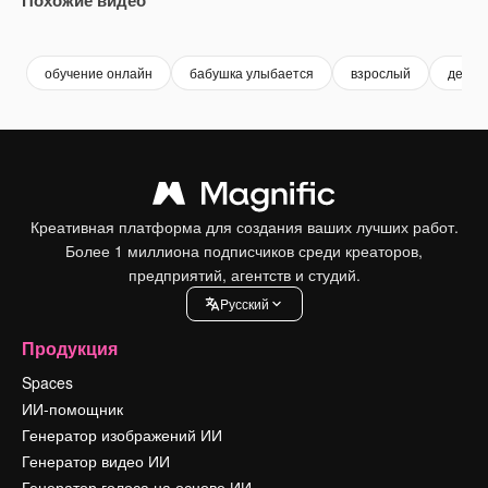
Premium
Premium
Premium
Premium
обучение онлайн
бабушка улыбается
взрослый
дедуш
Креативная платформа для создания ваших лучших работ.
Более 1 миллиона подписчиков среди креаторов,
предприятий, агентств и студий.
Pусский
Продукция
Spaces
ИИ-помощник
Генератор изображений ИИ
Генератор видео ИИ
Генератор голоса на основе ИИ