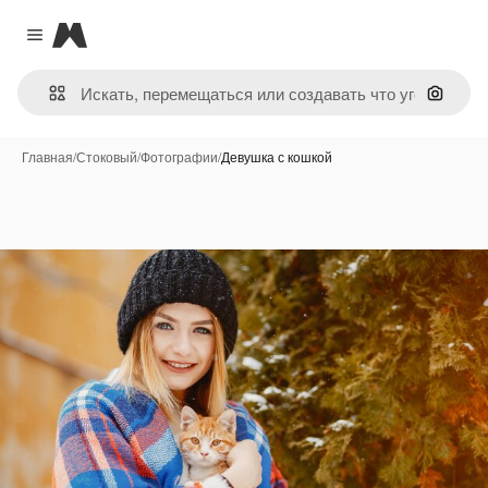
Magnific
Close menu
Поиск 
Главная
/
Стоковый
/
Фотографии
/
Девушка с кошкой