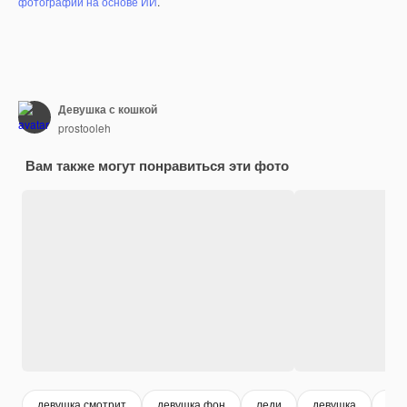
фотографий на основе ИИ
.
Девушка с кошкой
prostooleh
Вам также могут понравиться эти фото
девушка смотрит
девушка фон
леди
девушка
дев