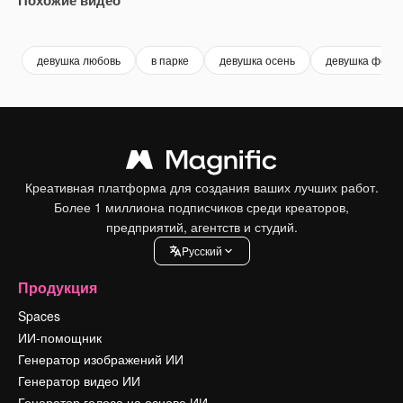
Premium
Premium
Premium
Premium
девушка любовь
в парке
девушка осень
девушка фон
Креативная платформа для создания ваших лучших работ.
Более 1 миллиона подписчиков среди креаторов,
предприятий, агентств и студий.
Pусский
Продукция
Spaces
ИИ-помощник
Генератор изображений ИИ
Генератор видео ИИ
Генератор голоса на основе ИИ