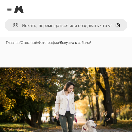
Magnific
Close menu
Поиск 
Главная
/
Стоковый
/
Фотографии
/
Девушка с собакой