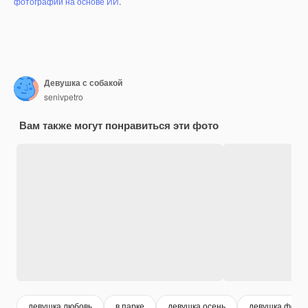
фотографий на основе ИИ
.
Девушка с собакой
senivpetro
Вам также могут понравиться эти фото
девушка любовь
в парке
девушка осень
девушка фон