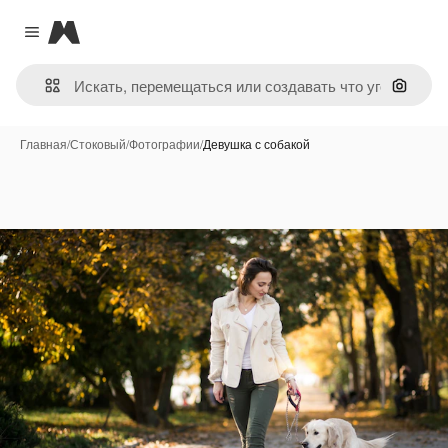
Magnific
Close menu
Поиск 
Главная
/
Стоковый
/
Фотографии
/
Девушка с собакой