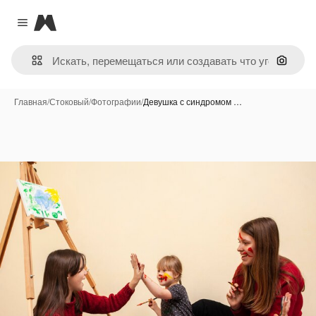
Magnific
Close menu
Поиск 
Главная
/
Стоковый
/
Фотографии
/
Девушка с синдромом …