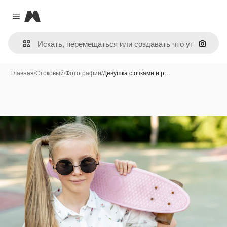
Magnific
Close menu
Поиск 
Главная
/
Стоковый
/
Фотографии
/
Девушка с очками и р…