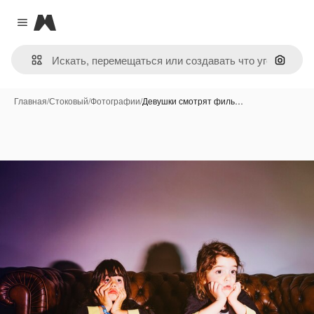
Magnific
Close menu
Поиск 
Главная
/
Стоковый
/
Фотографии
/
Девушки смотрят филь…