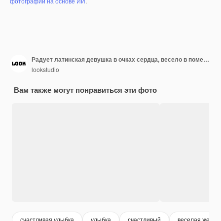
фотографий на основе ИИ
.
Радует латинская девушка в очках сердца, весело в помещении. портрет элегантной женской модели в полосатом платье позирует.
lookstudio
Вам также могут понравиться эти фото
счастливая улыбка
улыбка
счастливый
веселая женщ