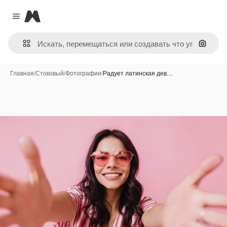
Magnific
Close menu
Поиск 
Главная
/
Стоковый
/
Фотографии
/
Радует латинская дев…