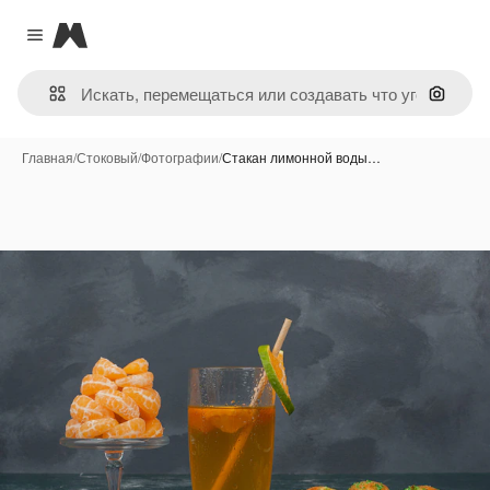
Magnific
Close menu
Поиск 
Главная
/
Стоковый
/
Фотографии
/
Стакан лимонной воды…