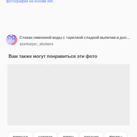
фотографий на основе ИИ
.
Стакан лимонной воды с тарелкой сладкой выпечки и дольками мандарина.
azerbaijan_stockers
Вам также могут понравиться эти фото
лимонад
напиток
лимон
питание
фрукты
пи