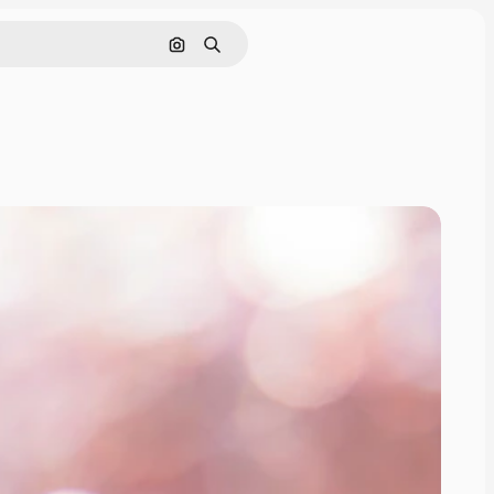
Поиск по изображению
Поиск