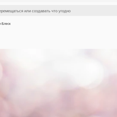
и
/
Блеск